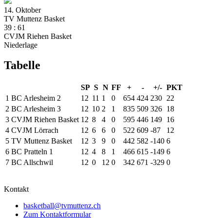
14. Oktober
TV Muttenz Basket
39
:
61
CVJM Riehen Basket
Niederlage
Tabelle
SP
S
N
FF
+
-
+/-
PKT
1
BC Arlesheim 2
12
11
1
0
654
424
230
22
2
BC Arlesheim 3
12
10
2
1
835
509
326
18
3
CVJM Riehen Basket
12
8
4
0
595
446
149
16
4
CVJM Lörrach
12
6
6
0
522
609
-87
12
5
TV Muttenz Basket
12
3
9
0
442
582
-140
6
6
BC Pratteln 1
12
4
8
1
466
615
-149
6
7
BC Allschwil
12
0
12
0
342
671
-329
0
Kontakt
basketball@tvmuttenz.ch
Zum Kontaktformular